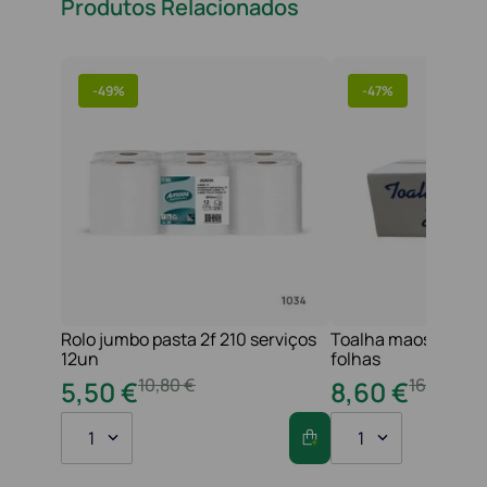
Produtos Relacionados
-
49%
-
47%
Rolo jumbo pasta 2f 210 serviços
Toalha maos 2f 21x
12un
folhas
10
,
80
€
16
,
20
€
5
,
50
€
8
,
60
€
1
1