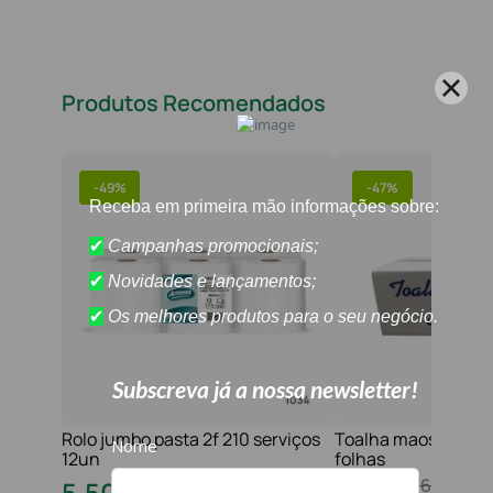
Produtos Recomendados
-
49%
-
47%
Rolo jumbo pasta 2f 210 serviços
Toalha maos 2f 21x
12un
folhas
10
,
80
€
16
,
20
€
5
,
50
€
8
,
60
€