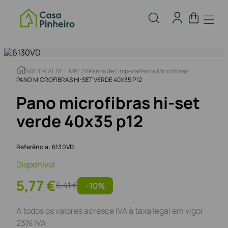
MATERIAL DE LIMPEZA
Panos de Limpeza
Panos Microfibras
PANO MICROFIBRAS HI-SET VERDE 40X35 P12
Pano microfibras hi-set
verde 40x35 p12
Referência
:
6130VD
Disponível
5
,
77
€
6
,
41
€
-
10%
A todos os valores acresce IVA à taxa legal em vigor
23% IVA