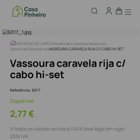
MATERIAL DE LIMPEZA
Rodos de Limpeza e Vassouras
Vassouras Domésticas
VASSOURA CARAVELA RIJA C/ CABO HI-SET
Vassoura caravela rija c/
cabo hi-set
Referência
:
6017
Disponível
2
,
77
€
A todos os valores acresce IVA à taxa legal em vigor
23% IVA