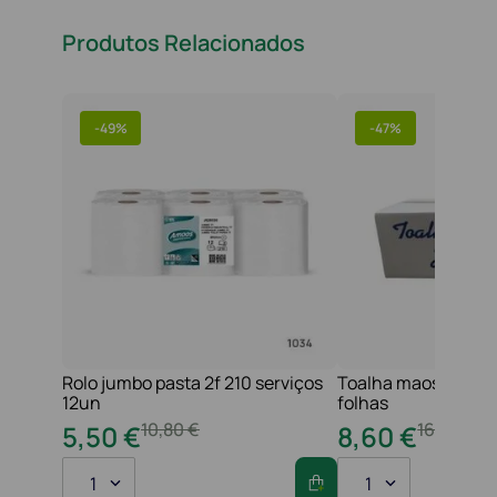
Produtos Relacionados
-
49%
-
47%
Rolo jumbo pasta 2f 210 serviços
Toalha maos 2f 21x
12un
folhas
10
,
80
€
16
,
20
€
5
,
50
€
8
,
60
€
1
1