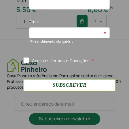
12un
folhas
10
,
80
€
16
,
20
€
5
,
50
€
8
,
60
€
1
1
Casa Pinheiro referência em Portugal no sector da Higiene
Profissional há mais de 42 anos. Loja Online com mais de 1.500
produtos e mais de 10.000 clientes
Subscrever a newsletter