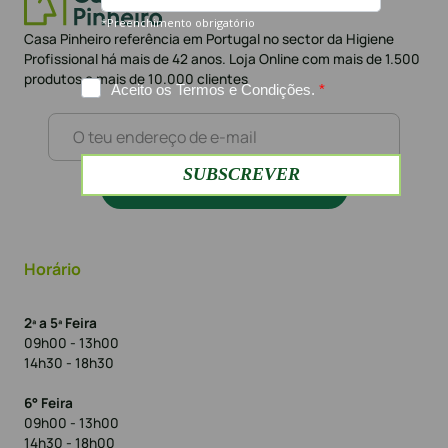
Casa Pinheiro referência em Portugal no sector da Higiene
Profissional há mais de 42 anos. Loja Online com mais de 1.500
produtos e mais de 10.000 clientes
Subscrever a newsletter
Horário
2ª a 5ª Feira
09h00 - 13h00
14h30 - 18h30
6° Feira
09h00 - 13h00
14h30 - 18h00