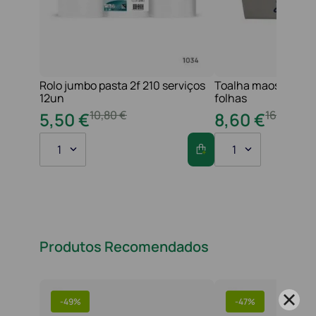
Rolo jumbo pasta 2f 210 serviços
Toalha maos 2f 21x
12un
folhas
10
,
80
€
16
,
20
€
5
,
50
€
8
,
60
€
1
1
Produtos Recomendados
-
49%
-
47%