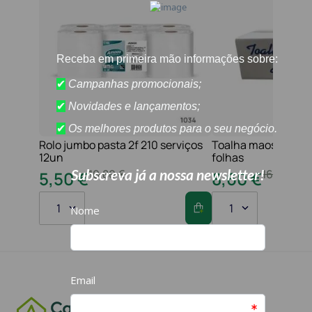
Rolo jumbo pasta 2f 210 serviços
Toalha maos 2f 21x
12un
folhas
10
,
80
€
16
,
20
€
5
,
50
€
8
,
60
€
1
1