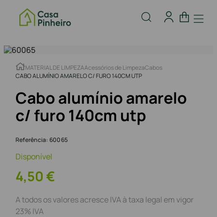
MATERIAL DE LIMPEZA
Acessórios de Limpeza
Cabos
CABO ALUMÍNIO AMARELO C/ FURO 140CM UTP
Cabo alumínio amarelo
c/ furo 140cm utp
Referência
:
60065
Disponível
4
,
50
€
A todos os valores acresce IVA à taxa legal em vigor
23% IVA