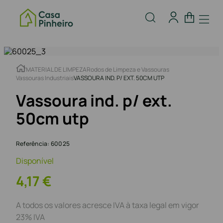
MATERIAL DE LIMPEZA
Rodos de Limpeza e Vassouras
Vassouras Industriais
VASSOURA IND. P/ EXT. 50CM UTP
Vassoura ind. p/ ext.
50cm utp
Referência
:
60025
Disponível
4
,
17
€
A todos os valores acresce IVA à taxa legal em vigor
23% IVA