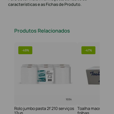
características e as Fichas de Produto.
Produtos Relacionados
-
49%
-
47%
Rolo jumbo pasta 2f 210 serviços
Toalha maos 2f 21x
12un
folhas