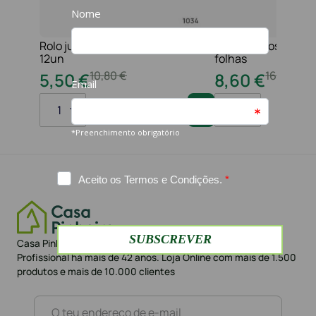
Rolo jumbo pasta 2f 210 serviços
Toalha maos 2f 21x
12un
folhas
10
,
80
€
16
,
20
€
5
,
50
€
8
,
60
€
1
1
Casa Pinheiro referência em Portugal no sector da Higiene
Profissional há mais de 42 anos. Loja Online com mais de 1.500
produtos e mais de 10.000 clientes