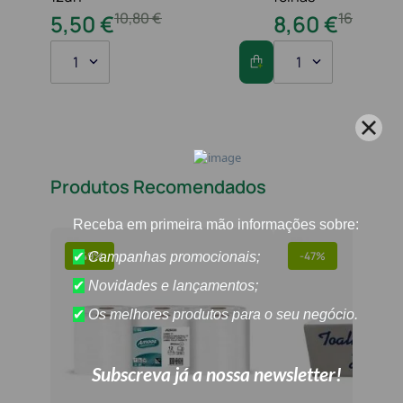
10
,
80
€
16
,
20
€
5
,
50
€
8
,
60
€
1
1
Produtos Recomendados
-
49%
-
47%