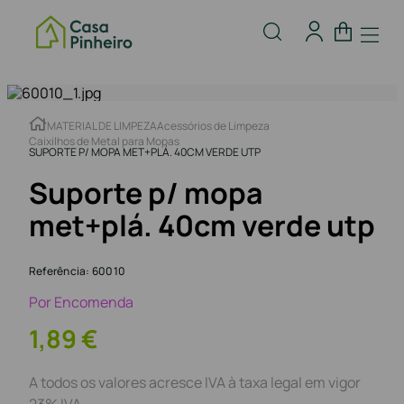
MATERIAL DE LIMPEZA
Acessórios de Limpeza
Caixilhos de Metal para Mopas
SUPORTE P/ MOPA MET+PLÁ. 40CM VERDE UTP
Suporte p/ mopa
met+plá. 40cm verde utp
Referência
:
60010
Por Encomenda
1
,
89
€
A todos os valores acresce IVA à taxa legal em vigor
23% IVA