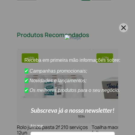
Produtos Recomendados
-
49%
-
47%
Rolo jumbo pasta 2f 210 serviços
Toalha maos 2f 21x
12un
folhas