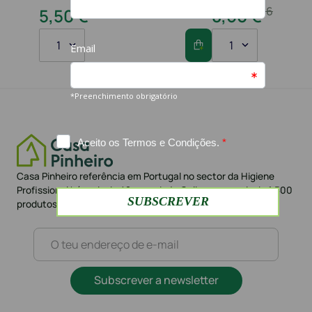
10
,
80
€
16
,
20
€
5
,
50
€
8
,
60
€
1
1
Casa Pinheiro referência em Portugal no sector da Higiene
Profissional há mais de 42 anos. Loja Online com mais de 1.500
produtos e mais de 10.000 clientes
Subscrever a newsletter