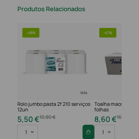
Produtos Relacionados
-
49%
-
47%
Rolo jumbo pasta 2f 210 serviços
Toalha maos 2f 21x
12un
folhas
10
,
80
€
16
,
20
€
5
,
50
€
8
,
60
€
1
1