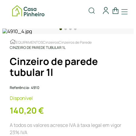
EQUIPAMENTOS
Cinzeiros
Cinzeiros de Parede
CINZEIRO DE PAREDE TUBULAR 1L
Cinzeiro de parede
tubular 1l
Referência
:
4910
Disponível
140
,
20
€
A todos os valores acresce IVA à taxa legal em vigor
23% IVA