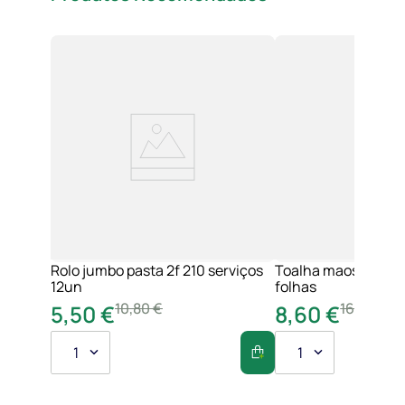
Rolo jumbo pasta 2f 210 serviços
Toalha maos 2f 21x
12un
folhas
10
,
80
€
16
,
20
€
5
,
50
€
8
,
60
€
1
1