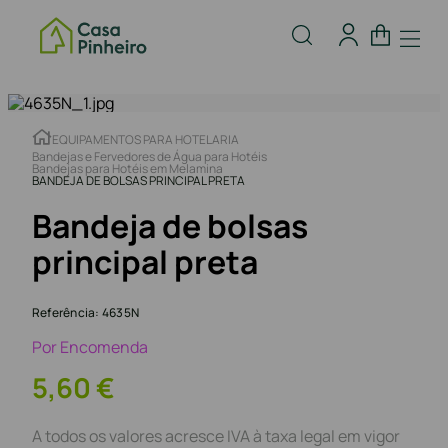
EQUIPAMENTOS PARA HOTELARIA
Bandejas e Fervedores de Água para Hotéis
Bandejas para Hotéis em Melamina
BANDEJA DE BOLSAS PRINCIPAL PRETA
Bandeja de bolsas
principal preta
Referência
:
4635N
Por Encomenda
5
,
60
€
A todos os valores acresce IVA à taxa legal em vigor