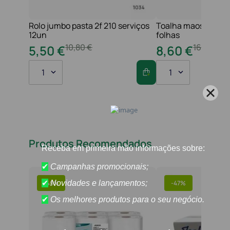
Rolo jumbo pasta 2f 210 serviços
Toalha maos 2f 21x
12un
folhas
10
,
80
€
16
,
20
€
5
,
50
€
8
,
60
€
1
1
Produtos Recomendados
-
49%
-
47%