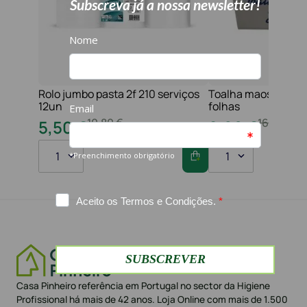
Rolo jumbo pasta 2f 210 serviços
Toalha maos 2f 21x
12un
folhas
10
,
80
€
16
,
20
€
5
,
50
€
8
,
60
€
1
1
Casa Pinheiro referência em Portugal no sector da Higiene
Profissional há mais de 42 anos. Loja Online com mais de 1.500