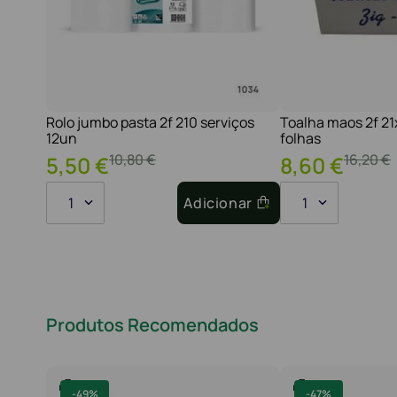
Rolo jumbo pasta 2f 210 serviços
Toalha maos 2f 2
12un
folhas
10
,
80
€
16
,
20
€
5
,
50
€
8
,
60
€
1
Adicionar
1
Produtos Recomendados
-
49%
-
47%