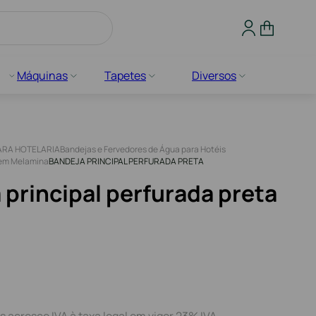
Máquinas
Tapetes
Diversos
ARA HOTELARIA
Bandejas e Fervedores de Água para Hotéis
 em Melamina
BANDEJA PRINCIPAL PERFURADA PRETA
 principal perfurada preta
s acresce IVA à taxa legal em vigor 23% IVA