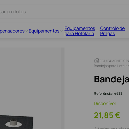
Equipamentos
Controlo de
spensadores
Equipamentos
para Hotelaria
Pragas
EQUIPAMENTOS P
Bandejas para Hotéis
Bandeja
Referência
:
4633
Disponível
21
,
85
€
A todos os valore