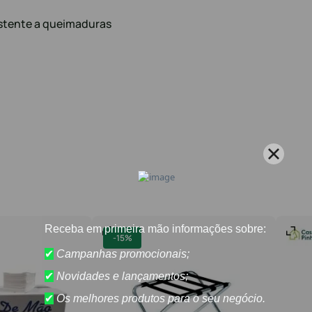
stente a queimaduras
-
15%