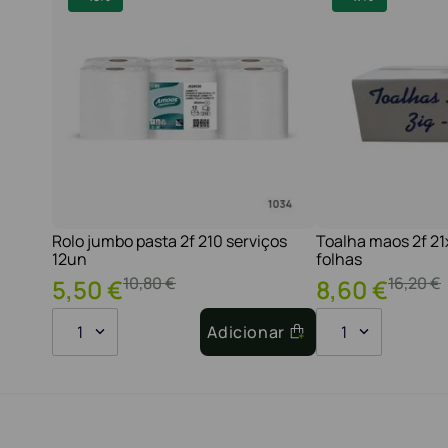
Rolo jumbo pasta 2f 210 serviços
Toalha maos 2f 2
12un
folhas
10
,
80
€
16
,
20
€
5
,
50
€
8
,
60
€
1
Adicionar
1