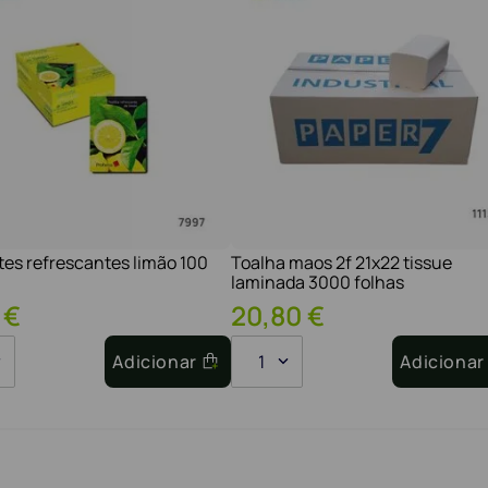
tes refrescantes limão 100
Toalha maos 2f 21x22 tissue
laminada 3000 folhas
€
20
,
80
€
Adicionar
1
Adicionar