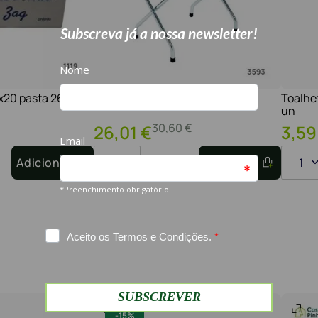
1x20 pasta 2600
Suporte para malas cromado
Toalhe
un
30
,
60
€
26
,
01
€
3
,
59
Adicionar
1
Adicionar
1
-
15%