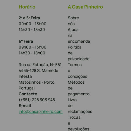
Horário
A Casa Pinheiro
2ª a 5ª Feira
Sobre
09h00 - 13h00
nós
14h30 - 18h30
Ajuda
na
6° Feira
encomenda
09h00 - 13h00
Política
14h30 - 18h00
de
privacidade
Rua da Estação, Nº 551
Termos
4465-128 S. Mamede
e
Infesta
condições
Matosinhos - Porto
Métodos
Portugal
de
Contacto
pagamento
(+351) 228 303 945
Livro
E-mail
de
info@casapinheiro.com
reclamações
Trocas
e
devoluções