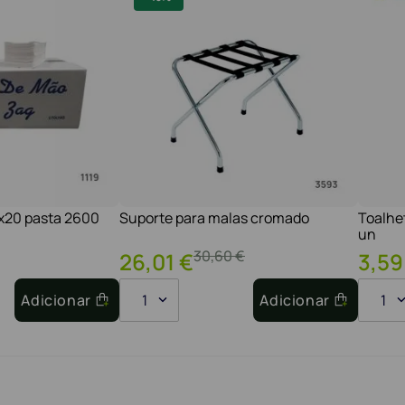
1x20 pasta 2600
Suporte para malas cromado
Toalhe
un
30
,
60
€
26
,
01
€
3
,
59
Adicionar
1
Adicionar
1