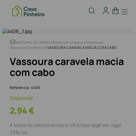
MATERIAL DE LIMPEZA
Rodos de Limpeza e Vassouras
Vassouras Domésticas
VASSOURA CARAVELA MACIA COM CABO
Vassoura caravela macia
com cabo
Referência
:
4406
Disponível
2
,
94
€
A todos os valores acresce IVA à taxa legal em vigor
23% IVA