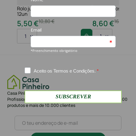
Rolo jumbo pasta 2f 210 serviços
Toalha maos 2f 21x
12un
folhas
10
,
80
€
16
,
20
€
5
,
50
€
8
,
60
€
1
1
Casa Pinheiro referência em Portugal no sector da Higiene
Profissional há mais de 42 anos. Loja Online com mais de 1.500
produtos e mais de 10.000 clientes