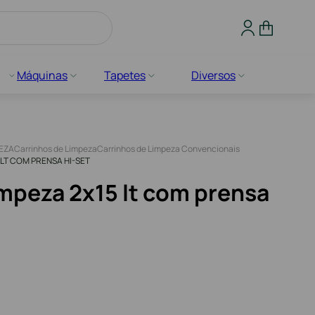
Máquinas
Tapetes
Diversos
PEZA
Carrinhos de Limpeza
Carrinhos de Limpeza Convencionais
 LT COM PRENSA HI-SET
impeza 2x15 lt com prensa