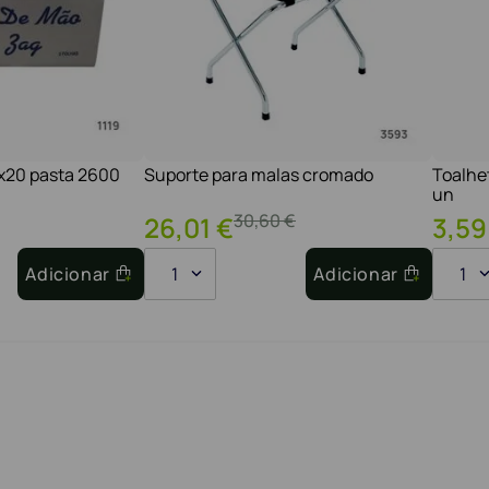
1x20 pasta 2600
Suporte para malas cromado
Toalhe
un
30
,
60
€
26
,
01
€
3
,
59
Adicionar
1
Adicionar
1