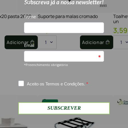
1x20 pasta 2600
Suporte para malas cromado
Toalhe
un
30
,
60
€
26
,
01
€
3
,
59
Adicionar
1
Adicionar
1
-
15%