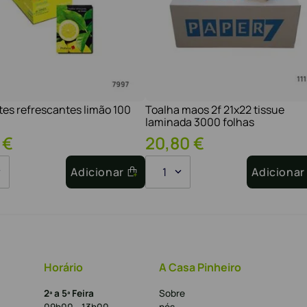
tes refrescantes limão 100
Toalha maos 2f 21x22 tissue
laminada 3000 folhas
€
20
,
80
€
Adicionar
1
Adicionar
Horário
A Casa Pinheiro
2ª a 5ª Feira
Sobre
09h00 - 13h00
nós