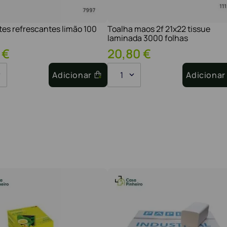
tes refrescantes limão 100
Toalha maos 2f 21x22 tissue
laminada 3000 folhas
€
20
,
80
€
Adicionar
1
Adicionar