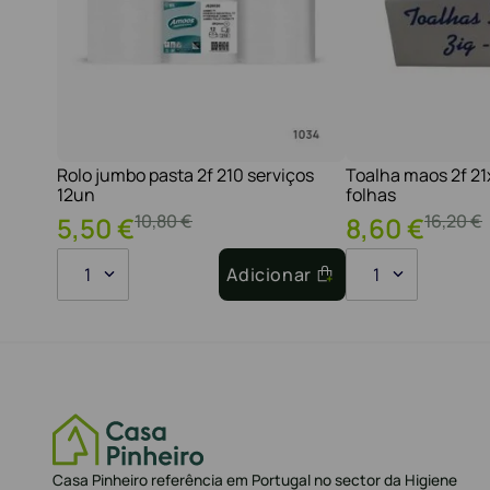
Rolo jumbo pasta 2f 210 serviços
Toalha maos 2f 2
12un
folhas
10
,
80
€
16
,
20
€
5
,
50
€
8
,
60
€
1
Adicionar
1
Casa Pinheiro referência em Portugal no sector da Higiene