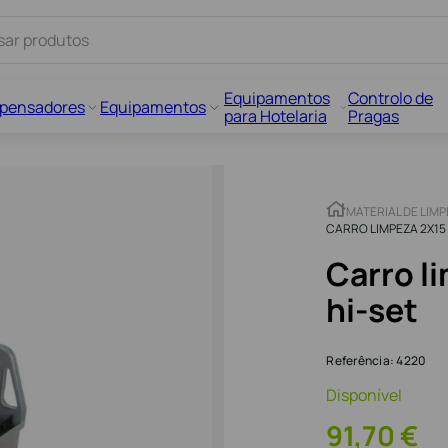
Equipamentos
Controlo de
spensadores
Equipamentos
para Hotelaria
Pragas
MATERIAL DE LIM
CARRO LIMPEZA 2X15
Carro l
hi-set
Referência
:
4220
Disponível
91
,
70
€