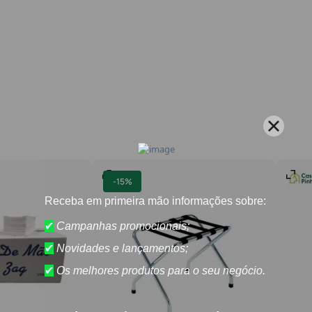
-
15%