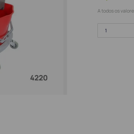
A todos os valore
1