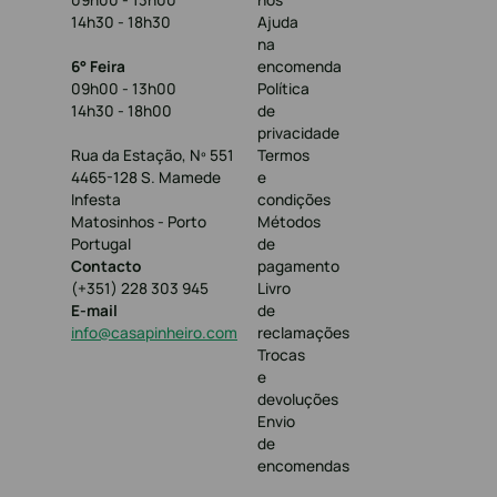
14h30 - 18h30
Ajuda
na
6° Feira
encomenda
09h00 - 13h00
Política
14h30 - 18h00
de
privacidade
Rua da Estação, Nº 551
Termos
4465-128 S. Mamede
e
Infesta
condições
Matosinhos - Porto
Métodos
Portugal
de
Contacto
pagamento
(+351) 228 303 945
Livro
E-mail
de
info@casapinheiro.com
reclamações
Trocas
e
devoluções
Envio
de
encomendas