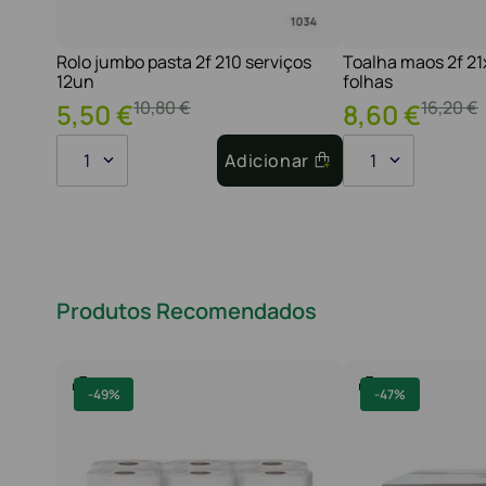
Rolo jumbo pasta 2f 210 serviços
Toalha maos 2f 2
12un
folhas
10
,
80
€
16
,
20
€
5
,
50
€
8
,
60
€
1
Adicionar
1
Produtos Recomendados
-
49%
-
47%