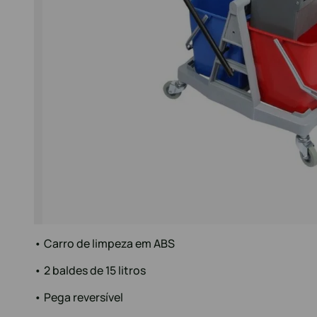
• Carro de limpeza em ABS
• 2 baldes de 15 litros
• Pega reversível