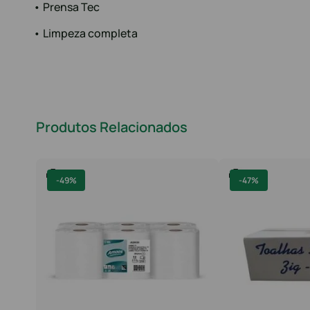
• Prensa Tec
• Limpeza completa
Produtos Relacionados
-
49%
-
47%