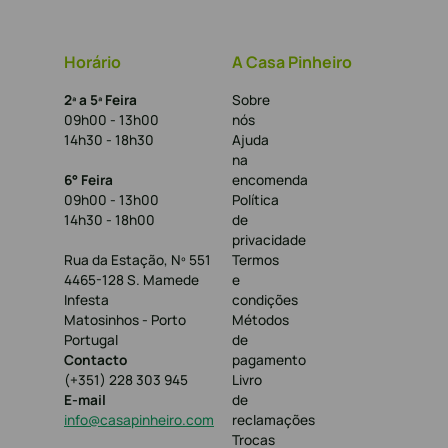
Horário
A Casa Pinheiro
2ª a 5ª Feira
Sobre
09h00 - 13h00
nós
14h30 - 18h30
Ajuda
na
6° Feira
encomenda
09h00 - 13h00
Política
14h30 - 18h00
de
privacidade
Rua da Estação, Nº 551
Termos
4465-128 S. Mamede
e
Infesta
condições
Matosinhos - Porto
Métodos
Portugal
de
Contacto
pagamento
(+351) 228 303 945
Livro
E-mail
de
info@casapinheiro.com
reclamações
Trocas