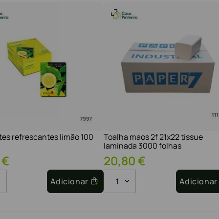
tes refrescantes limão 100
Toalha maos 2f 21x22 tissue
laminada 3000 folhas
€
20
,
80
€
Adicionar
1
Adicionar