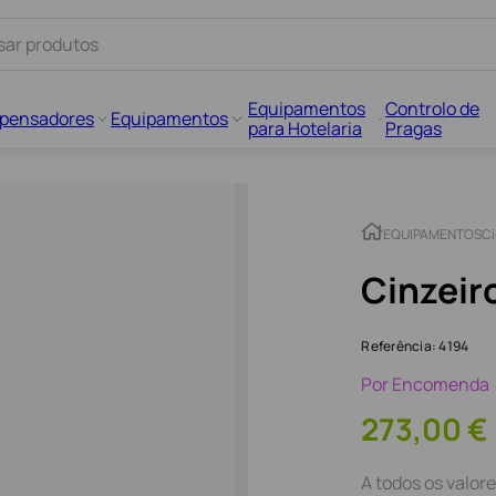
Equipamentos
Controlo de
spensadores
Equipamentos
para Hotelaria
Pragas
EQUIPAMENTOS
Ci
Cinzeir
Referência
:
4194
Por Encomenda
273
,
00
€
A todos os valore