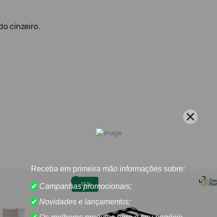
o cinzeiro.
-
15%