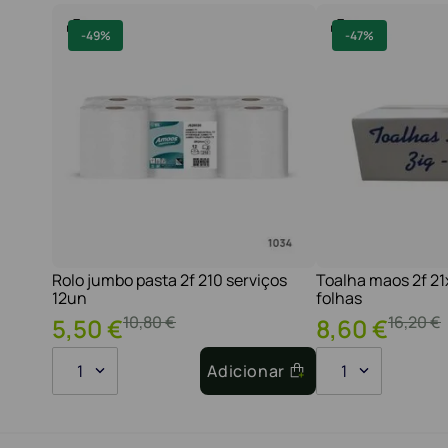
-
49%
-
47%
Rolo jumbo pasta 2f 210 serviços
Toalha maos 2f 2
12un
folhas
10
,
80
€
16
,
20
€
5
,
50
€
8
,
60
€
1
Adicionar
1