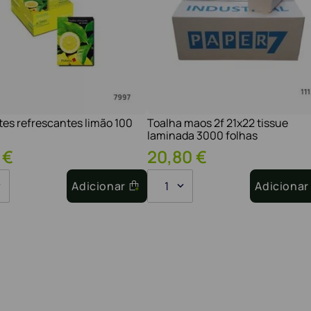
tes refrescantes limão 100
Toalha maos 2f 21x22 tissue
laminada 3000 folhas
€
20
,
80
€
Adicionar
1
Adicionar