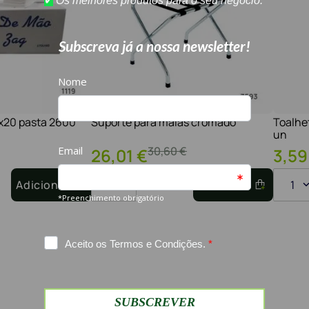
1x20 pasta 2600
Suporte para malas cromado
Toalhe
un
30
,
60
€
26
,
01
€
3
,
59
Adicionar
1
Adicionar
1