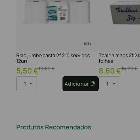
Rolo jumbo pasta 2f 210 serviços
Toalha maos 2f 2
12un
folhas
10
,
80
€
16
,
20
€
5
,
50
€
8
,
60
€
1
Adicionar
1
Produtos Recomendados