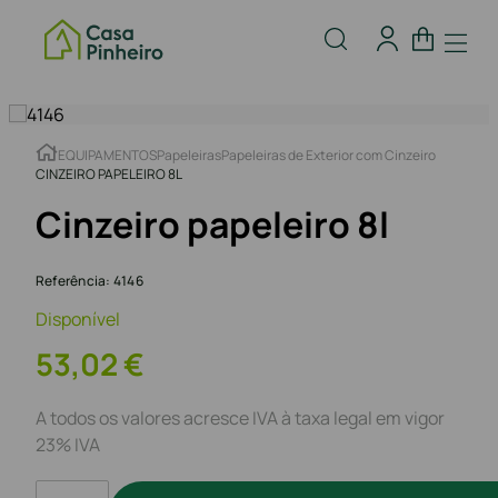
EQUIPAMENTOS
Papeleiras
Papeleiras de Exterior com Cinzeiro
CINZEIRO PAPELEIRO 8L
Cinzeiro papeleiro 8l
Referência
:
4146
Disponível
53
,
02
€
A todos os valores acresce IVA à taxa legal em vigor
23% IVA