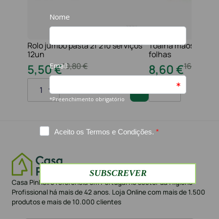
Rolo jumbo pasta 2f 210 serviços
Toalha maos 2f 21x
12un
folhas
10
,
80
€
16
,
20
€
5
,
50
€
8
,
60
€
1
1
Casa Pinheiro referência em Portugal no sector da Higiene
Profissional há mais de 42 anos. Loja Online com mais de 1.500
produtos e mais de 10.000 clientes