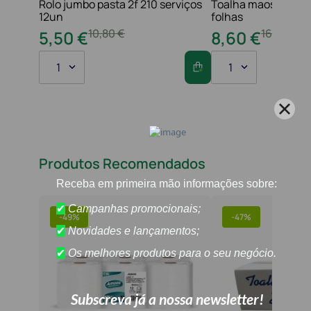
Rolo jumbo pasta 2f 210 serviços
Toalha maos 2f 21x
12un
folhas
10
,
80
€
16
,
20
€
5
,
50
€
8
,
60
€
1
1
Produtos Recomendados
-
49%
-
47%