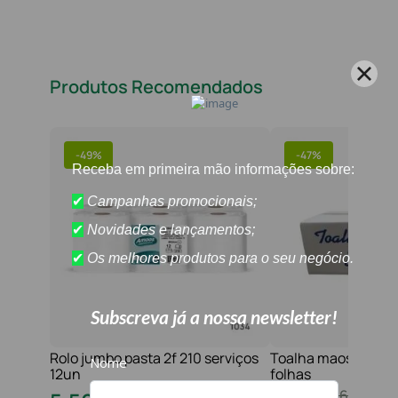
Produtos Recomendados
-
49%
-
47%
Rolo jumbo pasta 2f 210 serviços
Toalha maos 2f 21x
12un
folhas
10
,
80
€
16
,
20
€