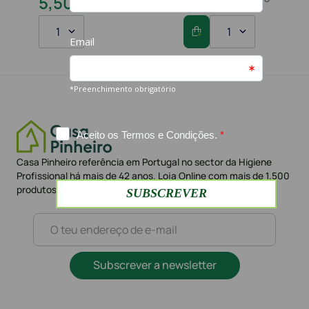
5
,
50
€
8
,
60
€
1
1
Casa Pinheiro referência em Portugal no sector da Higiene
Profissional há mais de 42 anos. Loja Online com mais de 1.500
produtos e mais de 10.000 clientes
Subscrever a newsletter