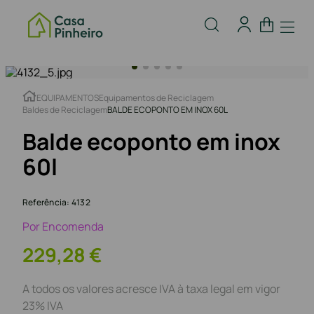
EQUIPAMENTOS
Equipamentos de Reciclagem
Baldes de Reciclagem
BALDE ECOPONTO EM INOX 60L
Balde ecoponto em inox
60l
Referência
:
4132
Por Encomenda
229
,
28
€
A todos os valores acresce IVA à taxa legal em vigor
23% IVA