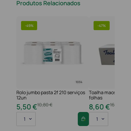
Produtos Relacionados
-
49%
-
47%
Rolo jumbo pasta 2f 210 serviços
Toalha maos 2f 21x
12un
folhas
10
,
80
€
16
,
20
€
5
,
50
€
8
,
60
€
1
1