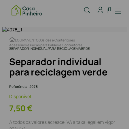
EQUIPAMENTOS
Baldes e Contentores
Acessórios e Peças para Baldes e Contentores
SEPARADOR INDIVIDUAL PARA RECICLAGEM VERDE
Separador individual
para reciclagem verde
Referência
:
4078
Disponível
7
,
50
€
A todos os valores acresce IVA à taxa legal em vigor
23% IVA