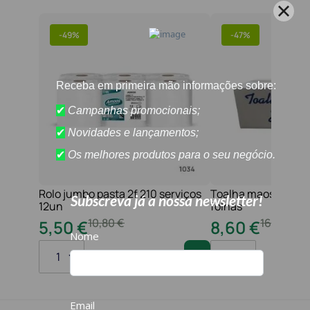
-
49%
-
47%
Rolo jumbo pasta 2f 210 serviços
Toalha maos 2f 21x
12un
folhas
10
,
80
€
16
,
20
€
5
,
50
€
8
,
60
€
1
1