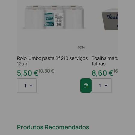
Rolo jumbo pasta 2f 210 serviços
Toalha maos 2f 21x
12un
folhas
10
,
80
€
16
,
20
€
5
,
50
€
8
,
60
€
1
1
Produtos Recomendados