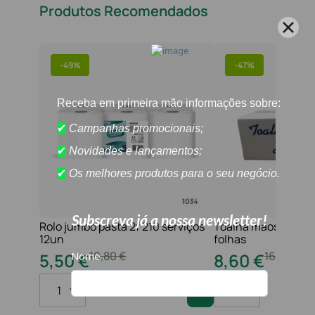
Produtos Recomendados
-
49%
-
47%
Rolo jumbo pasta 2f 210 serviços
Toalha maos 2f 21x
12un
folhas
10
,
80
€
16
,
20
€
5
,
50
€
8
,
60
€
1
1