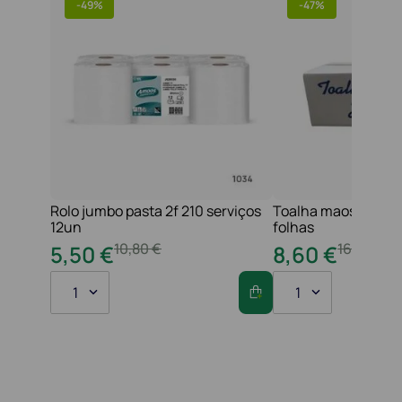
-
49%
-
47%
Rolo jumbo pasta 2f 210 serviços
Toalha maos 2f 21x
12un
folhas
10
,
80
€
16
,
20
€
5
,
50
€
8
,
60
€
1
1