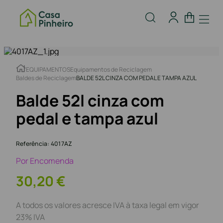
EQUIPAMENTOS
Equipamentos de Reciclagem
Baldes de Reciclagem
BALDE 52L CINZA COM PEDAL E TAMPA AZUL
Balde 52l cinza com
pedal e tampa azul
Referência
:
4017AZ
Por Encomenda
30
,
20
€
A todos os valores acresce IVA à taxa legal em vigor
23% IVA