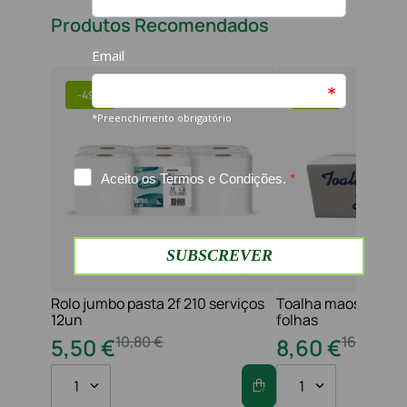
Produtos Recomendados
-
49%
-
47%
Rolo jumbo pasta 2f 210 serviços
Toalha maos 2f 21x
12un
folhas
10
,
80
€
16
,
20
€
5
,
50
€
8
,
60
€
1
1