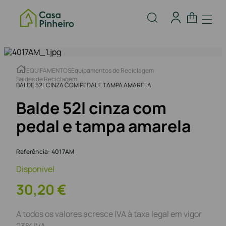
EQUIPAMENTOS
Equipamentos de Reciclagem
Baldes de Reciclagem
BALDE 52L CINZA COM PEDAL E TAMPA AMARELA
Balde 52l cinza com
pedal e tampa amarela
Referência
:
4017AM
Disponível
30
,
20
€
A todos os valores acresce IVA à taxa legal em vigor
23% IVA