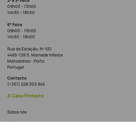
2ª a 5ª Feira
09h00 - 13h00
14h30 - 18h30
6° Feira
09h00 - 13h00
14h30 - 18h00
Rua da Estação, Nº 551
4465-128 S. Mamede Infesta
Matosinhos - Porto
Portugal
Contacto
(+351) 228 303 945
A Casa Pinheiro
Sobre nós
Ajuda na encomenda
Política de privacidade