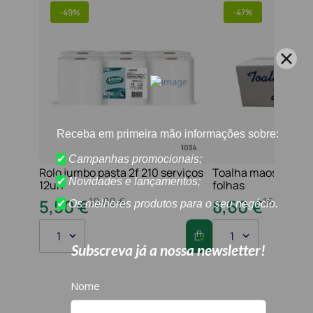
-
49%
-
47%
Rolo jumbo pasta 2f 210 serviços
Toalha maos 2f 21x
12un
folhas
10
,
80
€
16
,
20
€
5
,
50
€
8
,
60
€
1
1