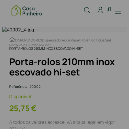
DISPENSADORES
Dispensadores de Papel Higiénico Industrial
Porta-rolos Jumbo em Inox
PORTA-ROLOS 210MM INOX ESCOVADO HI-SET
Porta-rolos 210mm inox
escovado hi-set
Referência
:
40002
Disponível
25
,
75
€
A todos os valores acresce IVA à taxa legal em vigor
23% IVA