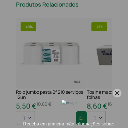
Produtos Relacionados
-
49%
-
47%
Rolo jumbo pasta 2f 210 serviços
Toalha maos 2f 21x
12un
folhas
10
,
80
€
16
,
20
€
5
,
50
€
8
,
60
€
1
1