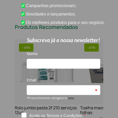
Produtos Recomendados
-
49%
-
47%
Rolo jumbo pasta 2f 210 serviços
Toalha maos 2f 21x
12un
folhas