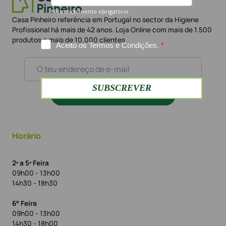
Casa Pinheiro referência em Portugal no sector da Higiene
Profissional há mais de 42 anos. Loja Online com mais de 1.500
produtos e mais de 10.000 clientes
Subscrever a newsletter
Horário
2ª a 5ª Feira
09h00 - 13h00
14h30 - 18h30
6° Feira
09h00 - 13h00
14h30 - 18h00