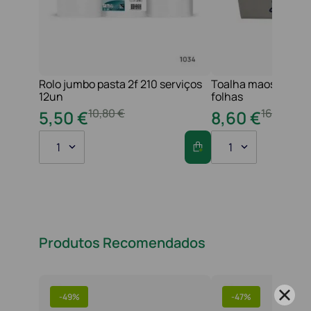
Rolo jumbo pasta 2f 210 serviços
Toalha maos 2f 21x
12un
folhas
10
,
80
€
16
,
20
€
5
,
50
€
8
,
60
€
1
1
Produtos Recomendados
-
49%
-
47%