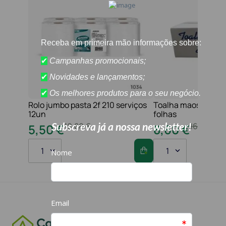
Rolo jumbo pasta 2f 210 serviços
Toalha maos 2f 21x
12un
folhas
10
,
80
€
16
,
20
€
5
,
50
€
8
,
60
€
1
1