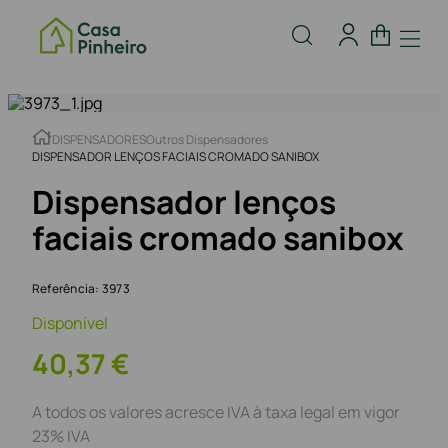
DISPENSADORES
Outros Dispensadores
DISPENSADOR LENÇOS FACIAIS CROMADO SANIBOX
Dispensador lenços
faciais cromado sanibox
Referência
:
3973
Disponível
40
,
37
€
A todos os valores acresce IVA à taxa legal em vigor
23% IVA