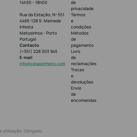
14h30 - 18h00
de
privacidade
Rua da Estação, Nº 551
Termos
4465-128 S. Mamede
e
Infesta
condições
Matosinhos - Porto
Métodos
Portugal
de
Contacto
pagamento
(+351) 228 303 945
Livro
E-mail
de
info@casapinheiro.com
reclamações
Trocas
e
devoluções
Envio
de
encomendas
 utilização. Obrigado.