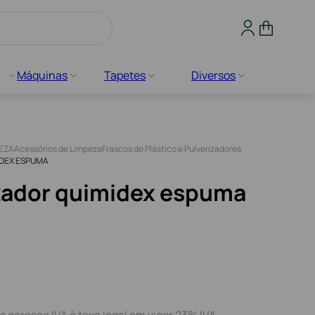
Máquinas
Tapetes
Diversos
PEZA
Acessórios de Limpeza
Frascos de Plástico e Pulverizadores
IDEX ESPUMA
zador quimidex espuma
s acresce IVA à taxa legal em vigor 23% IVA