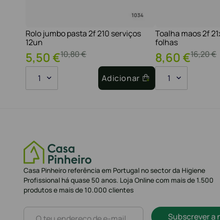
Rolo jumbo pasta 2f 210 serviços
Toalha maos 2f 2
12un
folhas
10
,
80
€
16
,
20
€
5
,
50
€
8
,
60
€
1
Adicionar
1
Casa Pinheiro referência em Portugal no sector da Higiene
Profissional há quase 50 anos. Loja Online com mais de 1.500
produtos e mais de 10.000 clientes
Subscrever a 