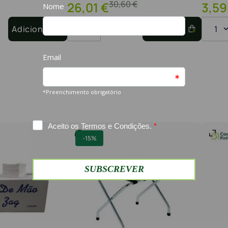
30
,
60
€
26
,
01
€
3
,
59
Adicionar
1
Adicionar
1
-
15%