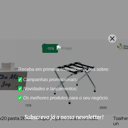
-
15%
1x20 pasta 2600
Suporte para malas cromado
Toalhe
un