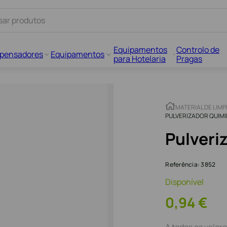
Equipamentos
Controlo de
spensadores
Equipamentos
para Hotelaria
Pragas
MATERIAL DE LIM
PULVERIZADOR QUIM
Pulveri
Referência
:
3852
Disponível
0
,
94
€
A todos os valore