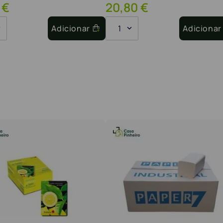
€
20
,
80
€
Adicionar
1
Adicionar