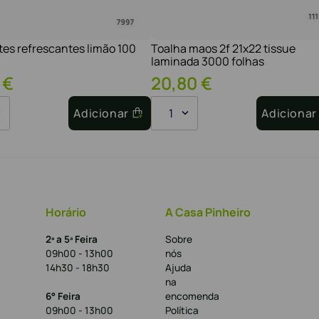
tes refrescantes limão 100
Toalha maos 2f 21x22 tissue
laminada 3000 folhas
€
20
,
80
€
Adicionar
1
Adicionar
Horário
A Casa Pinheiro
2ª a 5ª Feira
Sobre
09h00 - 13h00
nós
14h30 - 18h30
Ajuda
na
6° Feira
encomenda
09h00 - 13h00
Política