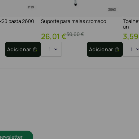
1x20 pasta 2600
Suporte para malas cromado
Toalhe
un
30
,
60
€
26
,
01
€
3
,
59
Adicionar
1
Adicionar
1
newsletter