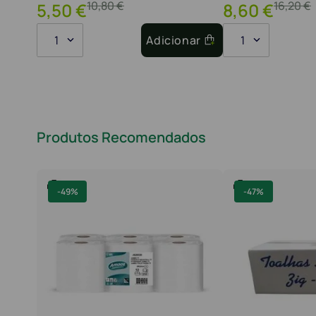
10
,
80
€
16
,
20
€
5
,
50
€
8
,
60
€
1
Adicionar
1
Produtos Recomendados
-
49%
-
47%