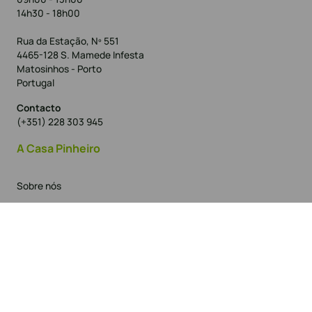
14h30 - 18h00
Rua da Estação, Nº 551
4465-128 S. Mamede Infesta
Matosinhos - Porto
Portugal
Contacto
(+351) 228 303 945
A Casa Pinheiro
Sobre nós
Ajuda na encomenda
Política de privacidade
Termos e condições
Métodos de pagamento
Livro de reclamações