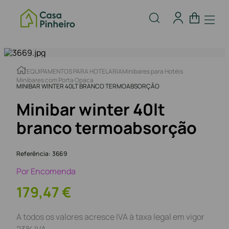
EQUIPAMENTOS PARA HOTELARIA
Minibares para Hotéis
Minibares com Porta Opaca
MINIBAR WINTER 40LT BRANCO TERMOABSORÇÃO
Minibar winter 40lt
branco termoabsorção
Referência
:
3669
Por Encomenda
179
,
47
€
A todos os valores acresce IVA à taxa legal em vigor
23% IVA