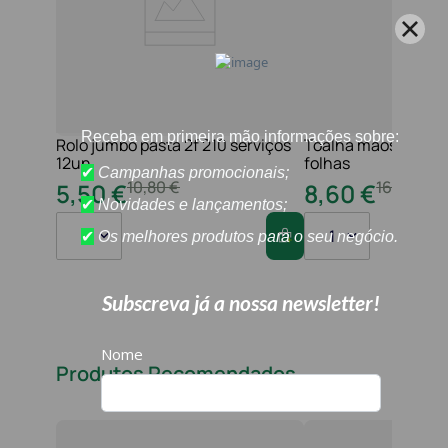
Rolo jumbo pasta 2f 210 serviços
Toalha maos 2f 21x
12un
folhas
10
,
80
€
16
,
20
€
5
,
50
€
8
,
60
€
1
1
Produtos Recomendados