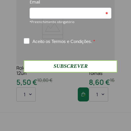
Rolo jumbo pasta 2f 210 serviços
Toalha maos 2f 21x
12un
folhas
10
,
80
€
16
,
20
€
5
,
50
€
8
,
60
€
1
1