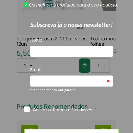
Rolo jumbo pasta 2f 210 serviços
Toalha maos 2f 21x
12un
folhas
10
,
80
€
16
,
20
€
5
,
50
€
8
,
60
€
1
1
Produtos Recomendados
-
49%
-
47%