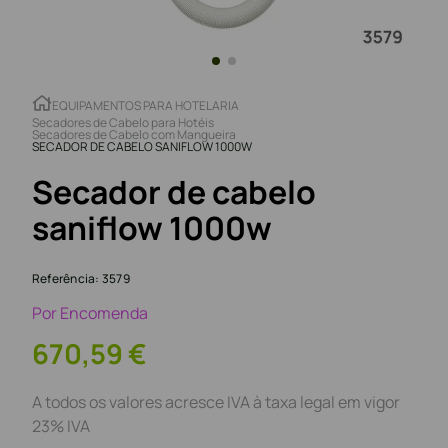
EQUIPAMENTOS PARA HOTELARIA
Secadores de Cabelo para Hotéis
Secadores de Cabelo com Mangueira
SECADOR DE CABELO SANIFLOW 1000W
Secador de cabelo
saniflow 1000w
Referência
:
3579
Por Encomenda
670
,
59
€
A todos os valores acresce IVA à taxa legal em vigor
23% IVA