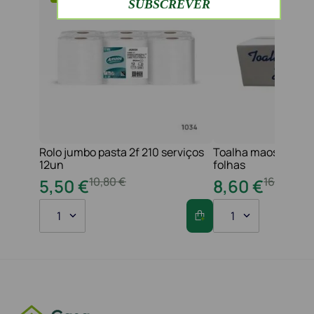
Rolo jumbo pasta 2f 210 serviços
Toalha maos 2f 21x
12un
folhas
10
,
80
€
16
,
20
€
5
,
50
€
8
,
60
€
1
1