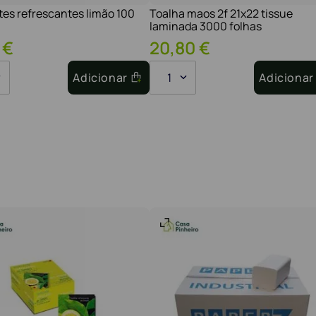
tes refrescantes limão 100
Toalha maos 2f 21x22 tissue
laminada 3000 folhas
€
20
,
80
€
Adicionar
1
Adicionar