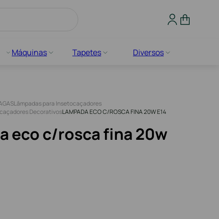
Máquinas
Tapetes
Diversos
AGAS
Lâmpadas para Insetocaçadores
caçadores Decorativos
LAMPADA ECO C/ROSCA FINA 20W E14
 eco c/rosca fina 20w