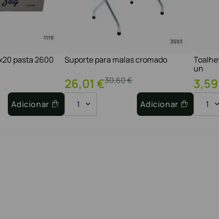
1x20 pasta 2600
Suporte para malas cromado
Toalhe
un
30
,
60
€
26
,
01
€
3
,
59
Adicionar
1
Adicionar
1