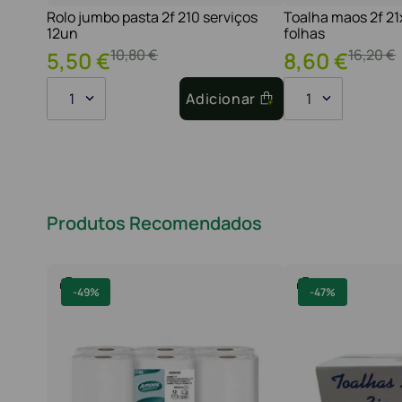
Rolo jumbo pasta 2f 210 serviços
Toalha maos 2f 2
12un
folhas
10
,
80
€
16
,
20
€
5
,
50
€
8
,
60
€
1
Adicionar
1
Produtos Recomendados
-
49%
-
47%