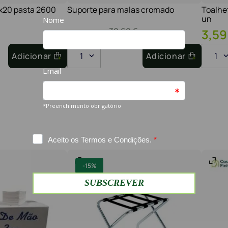
1x20 pasta 2600
Suporte para malas cromado
Toalhe
un
30
,
60
€
26
,
01
€
3
,
59
Adicionar
1
Adicionar
1
-
15%