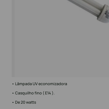
• Lâmpada UV economizadora
• Casquilho fino ( E14 ).
• De 20 watts