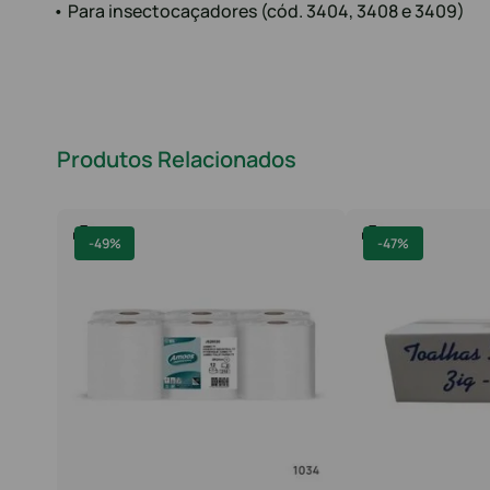
• Para insectocaçadores (cód. 3404, 3408 e 3409)
Produtos Relacionados
-
49%
-
47%