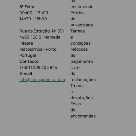
na
6° Feira
encomenda
09h00 - 13h00
Política
14h30 - 18h00
de
privacidade
Rua da Estação, Nº 551
Termos
4465-128 S. Mamede
e
Infesta
condições
Matosinhos - Porto
Métodos
Portugal
de
Contacto
pagamento
(+351) 228 303 945
Livro
E-mail
de
info@casapinheiro.com
reclamações
Trocas
e
devoluções
Envio
de
encomendas