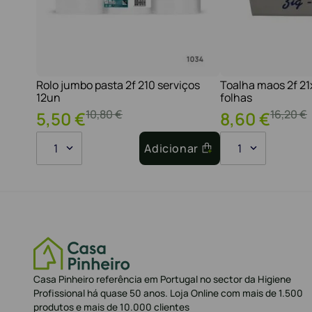
Rolo jumbo pasta 2f 210 serviços
Toalha maos 2f 2
12un
folhas
10
,
80
€
16
,
20
€
5
,
50
€
8
,
60
€
1
Adicionar
1
Casa Pinheiro referência em Portugal no sector da Higiene
Profissional há quase 50 anos. Loja Online com mais de 1.500
produtos e mais de 10.000 clientes