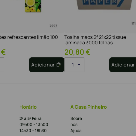
tes refrescantes limão 100
Toalha maos 2f 21x22 tissue
laminada 3000 folhas
€
20
,
80
€
Adicionar
1
Adicionar
Horário
A Casa Pinheiro
2ª a 5ª Feira
Sobre
09h00 - 13h00
nós
14h30 - 18h30
Ajuda