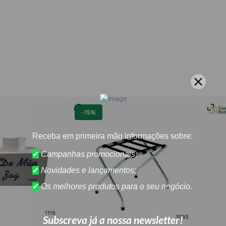
-
15%