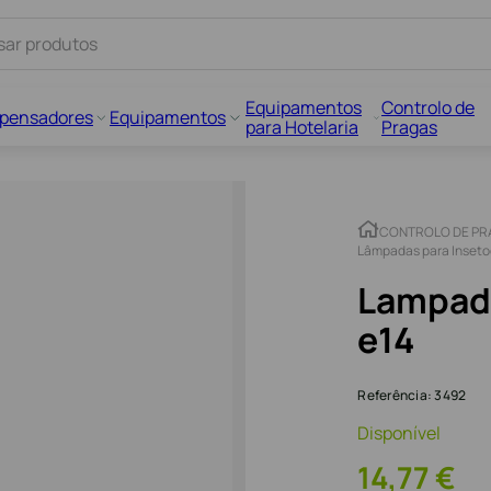
Equipamentos
Controlo de
spensadores
Equipamentos
para Hotelaria
Pragas
CONTROLO DE PR
Lâmpadas para Inseto
Lampada
e14
Referência
:
3492
Disponível
14
,
77
€