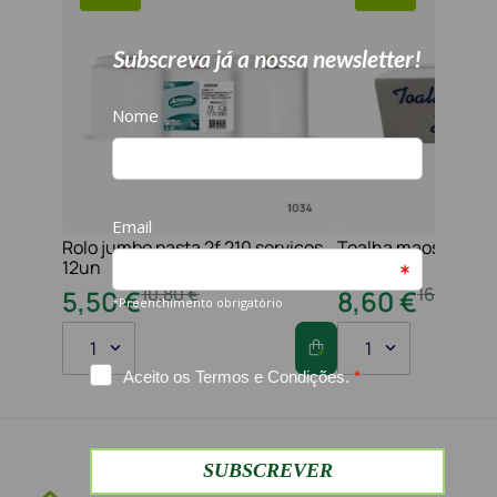
Rolo jumbo pasta 2f 210 serviços
Toalha maos 2f 21x
12un
folhas
10
,
80
€
16
,
20
€
5
,
50
€
8
,
60
€
1
1