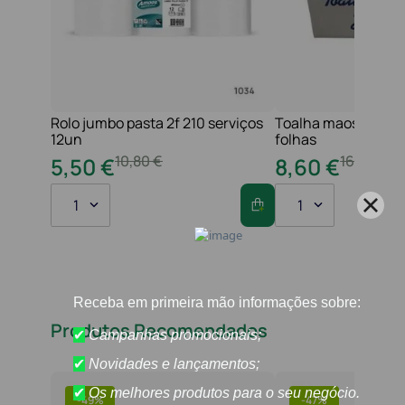
Rolo jumbo pasta 2f 210 serviços
Toalha maos 2f 21x
12un
folhas
10
,
80
€
16
,
20
€
5
,
50
€
8
,
60
€
1
1
Produtos Recomendados
-
49%
-
47%