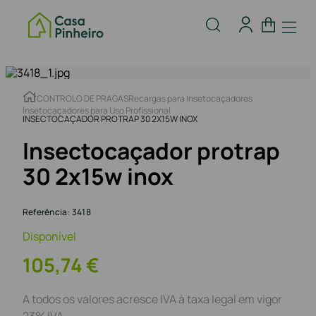
CONTROLO DE PRAGAS
Recargas para Insetocaçadores
Insetocaçadores para Uso Profissional
INSECTOCAÇADOR PROTRAP 30 2X15W INOX
Insectocaçador protrap
30 2x15w inox
Referência
:
3418
Disponível
105
,
74
€
A todos os valores acresce IVA à taxa legal em vigor
23% IVA