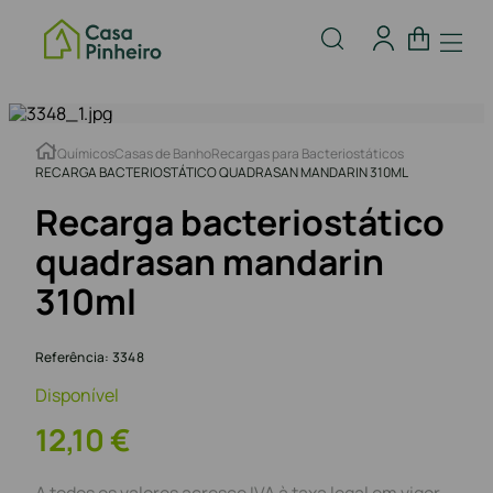
Químicos
Casas de Banho
Recargas para Bacteriostáticos
RECARGA BACTERIOSTÁTICO QUADRASAN MANDARIN 310ML
Recarga bacteriostático
quadrasan mandarin
310ml
Referência
:
3348
Disponível
12
,
10
€
A todos os valores acresce IVA à taxa legal em vigor