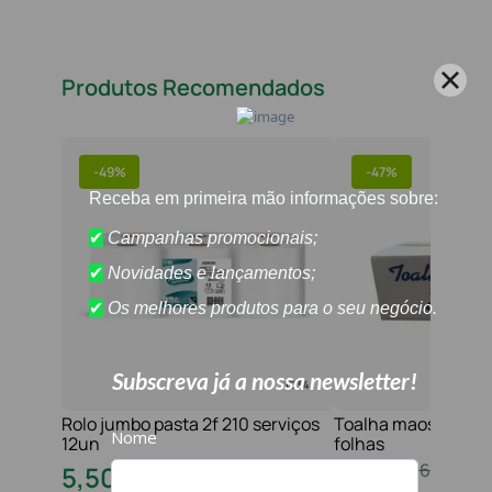
Produtos Recomendados
-
49%
-
47%
Rolo jumbo pasta 2f 210 serviços
Toalha maos 2f 21x
12un
folhas
10
,
80
€
16
,
20
€
5
,
50
€
8
,
60
€