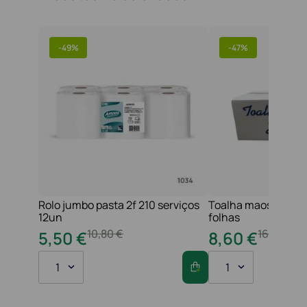
-
49%
-
47%
Rolo jumbo pasta 2f 210 serviços
Toalha maos 2f 21x
12un
folhas
10
,
80
€
16
,
20
€
5
,
50
€
8
,
60
€
1
1