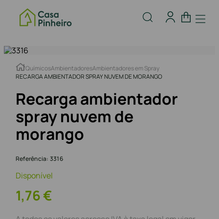
Químicos
Ambientadores
Ambientadores em Spray
RECARGA AMBIENTADOR SPRAY NUVEM DE MORANGO
Recarga ambientador
spray nuvem de
morango
Referência
:
3316
Disponível
1
,
76
€
A todos os valores acresce IVA à taxa legal em vigor