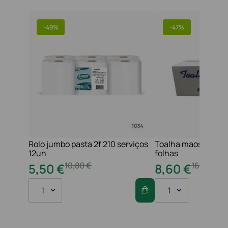
-
49%
-
47%
Rolo jumbo pasta 2f 210 serviços
Toalha maos 2f 21x
12un
folhas
10
,
80
€
16
,
20
€
5
,
50
€
8
,
60
€
1
1