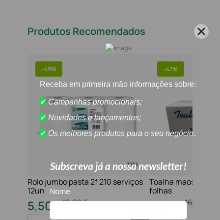
Produtos Recomendados
-
49%
-
47%
Rolo jumbo pasta 2f 210 serviços
Toalha maos 2f 21x
12un
folhas
10
,
80
€
16
,
20
€
5
,
50
€
8
,
60
€