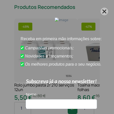
Produtos Recomendados
-
49%
-
47%
Rolo jumbo pasta 2f 210 serviços
Toalha maos 2f 21x
12un
folhas
10
,
80
€
16
,
20
€
5
,
50
€
8
,
60
€
1
1