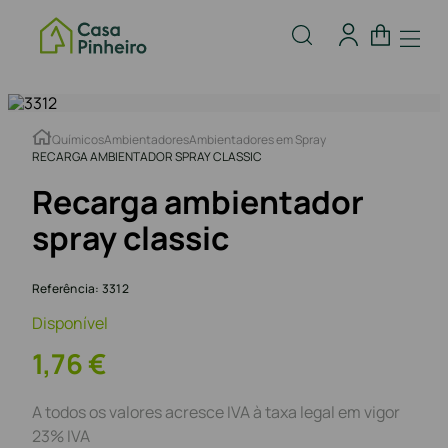
Químicos
Ambientadores
Ambientadores em Spray
RECARGA AMBIENTADOR SPRAY CLASSIC
Recarga ambientador
spray classic
Referência
:
3312
Disponível
1
,
76
€
A todos os valores acresce IVA à taxa legal em vigor
23% IVA