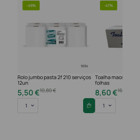
-
49%
-
47%
Rolo jumbo pasta 2f 210 serviços
Toalha maos 2f 21x
12un
folhas
10
,
80
€
16
,
20
€
5
,
50
€
8
,
60
€
1
1