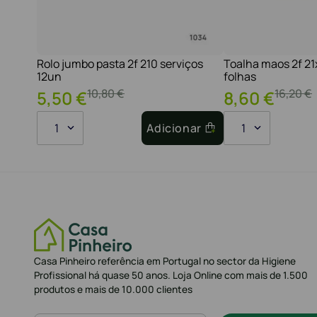
Rolo jumbo pasta 2f 210 serviços
Toalha maos 2f 2
12un
folhas
10
,
80
€
16
,
20
€
5
,
50
€
8
,
60
€
1
Adicionar
1
Casa Pinheiro referência em Portugal no sector da Higiene
Profissional há quase 50 anos. Loja Online com mais de 1.500
produtos e mais de 10.000 clientes