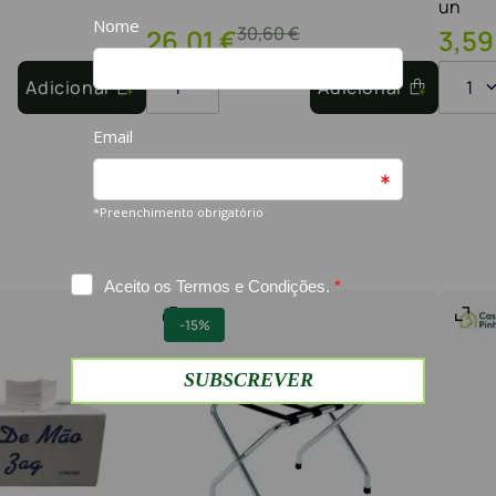
un
30
,
60
€
26
,
01
€
3
,
59
Adicionar
1
Adicionar
1
-
15%