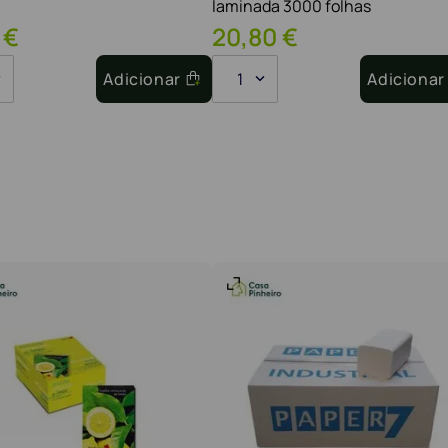
laminada 3000 folhas
€
20
,
80
€
Adicionar
1
Adicionar