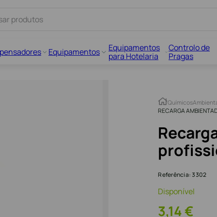
Equipamentos
Controlo de
spensadores
Equipamentos
para Hotelaria
Pragas
Químicos
Ambient
RECARGA AMBIENTAD
Recarg
profiss
Referência
:
3302
Disponível
3
,
14
€