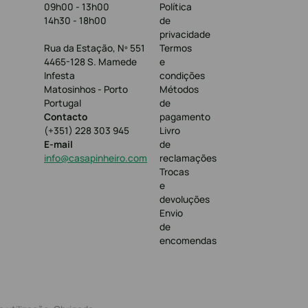
09h00 - 13h00
Política
14h30 - 18h00
de
privacidade
Rua da Estação, Nº 551
Termos
4465-128 S. Mamede
e
Infesta
condições
Matosinhos - Porto
Métodos
Portugal
de
Contacto
pagamento
(+351) 228 303 945
Livro
E-mail
de
info@casapinheiro.com
reclamações
Trocas
e
devoluções
Envio
de
encomendas