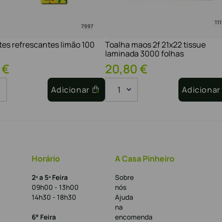
tes refrescantes limão 100
Toalha maos 2f 21x22 tissue
laminada 3000 folhas
€
20
,
80
€
Adicionar
1
Adicionar
Horário
A Casa Pinheiro
2ª a 5ª Feira
Sobre
09h00 - 13h00
nós
14h30 - 18h30
Ajuda
na
6° Feira
encomenda