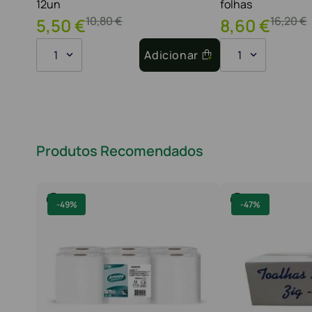
12un
folhas
10
,
80
€
16
,
20
€
5
,
50
€
8
,
60
€
1
Adicionar
1
Produtos Recomendados
-
49%
-
47%