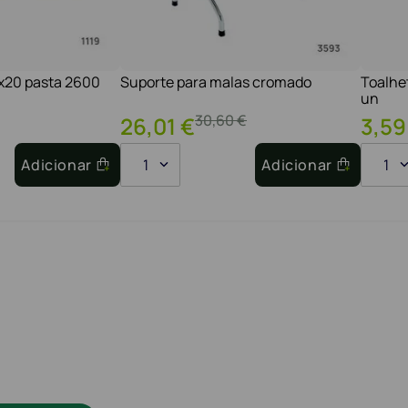
1x20 pasta 2600
Suporte para malas cromado
Toalhe
un
30
,
60
€
26
,
01
€
3
,
59
Adicionar
1
Adicionar
1