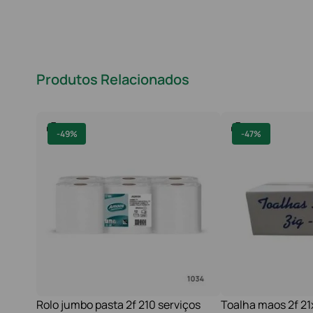
Produtos Relacionados
-
49%
-
47%
Rolo jumbo pasta 2f 210 serviços
Toalha maos 2f 2