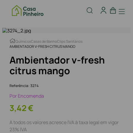
Químicos
Casas de Banho
Clips Sanitários
AMBIENTADOR V-FRESH CITRUS MANGO
Ambientador v-fresh
citrus mango
Referência
:
3274
Por Encomenda
3
,
42
€
A todos os valores acresce IVA à taxa legal em vigor
23% IVA