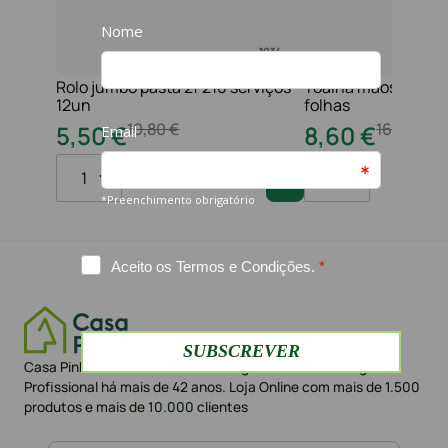
Rolo jumbo pasta 2f 210 serviços
Toalha maos 2f 21x
12un
folhas
10
,
80
€
16
,
20
€
5
,
50
€
8
,
60
€
1
1
Casa Pinheiro referência em Portugal no sector da Higiene
Profissional há mais de 42 anos. Loja Online com mais de 1.500
produtos e mais de 10.000 clientes