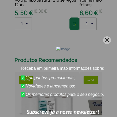
Rolo jumbo pasta 2f 210 serviços
Toalha maos 2f 21x
12un
folhas
10
,
80
€
16
,
20
€
5
,
50
€
8
,
60
€
1
1
Produtos Recomendados
-
49%
-
47%