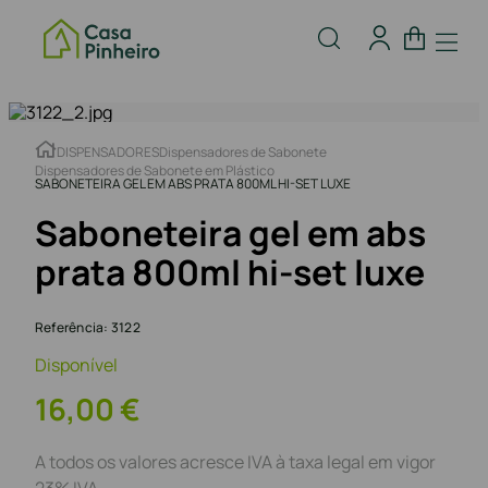
DISPENSADORES
Dispensadores de Sabonete
Dispensadores de Sabonete em Plástico
SABONETEIRA GEL EM ABS PRATA 800ML HI-SET LUXE
Saboneteira gel em abs
prata 800ml hi-set luxe
Referência
:
3122
Disponível
16
,
00
€
A todos os valores acresce IVA à taxa legal em vigor
23% IVA