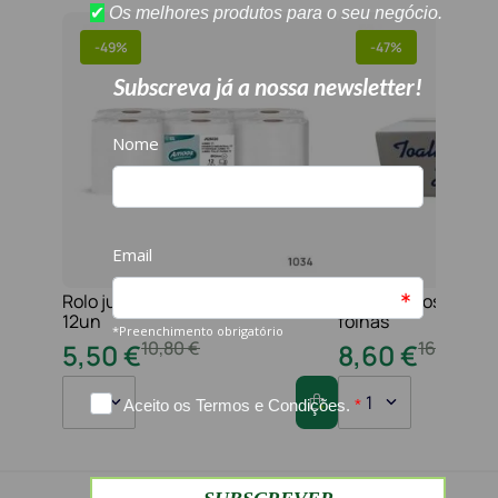
-
49%
-
47%
Rolo jumbo pasta 2f 210 serviços
Toalha maos 2f 21x
12un
folhas
10
,
80
€
16
,
20
€
5
,
50
€
8
,
60
€
1
1