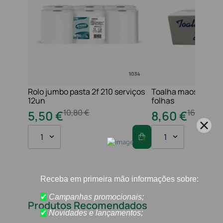
Rolo jumbo pasta 2f 210 serviços
Toalha maos 2f 21x
12un
folhas
10
,
80
€
16
,
20
€
5
,
50
€
8
,
60
€
1
1
Produtos Recomendados