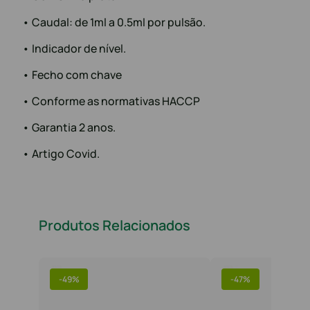
• Caudal: de 1ml a 0.5ml por pulsão.
• Indicador de nível.
• Fecho com chave
• Conforme as normativas HACCP
• Garantia 2 anos.
• Artigo Covid.
Produtos Relacionados
-
49%
-
47%