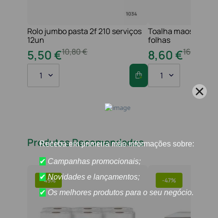
Rolo jumbo pasta 2f 210 serviços
Toalha maos 2f 21x
12un
folhas
10
,
80
€
16
,
20
€
5
,
50
€
8
,
60
€
1
1
Produtos Recomendados
-
49%
-
47%