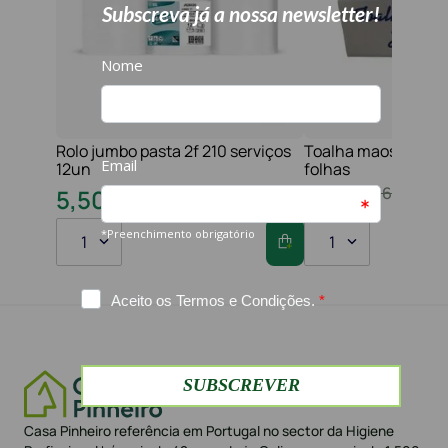
Rolo jumbo pasta 2f 210 serviços
Toalha maos 2f 21x
12un
folhas
10
,
80
€
16
,
20
€
5
,
50
€
8
,
60
€
1
1
Casa Pinheiro referência em Portugal no sector da Higiene