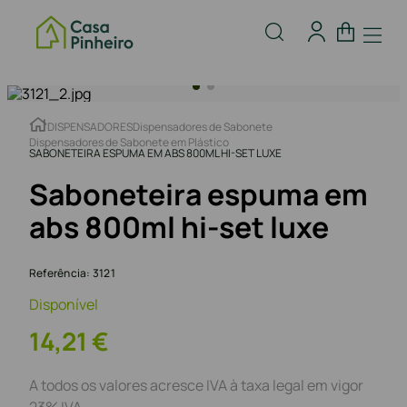
DISPENSADORES
Dispensadores de Sabonete
Dispensadores de Sabonete em Plástico
SABONETEIRA ESPUMA EM ABS 800ML HI-SET LUXE
Saboneteira espuma em
abs 800ml hi-set luxe
Referência
:
3121
Disponível
14
,
21
€
A todos os valores acresce IVA à taxa legal em vigor
23% IVA