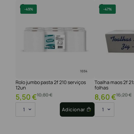
-
49%
-
47%
Rolo jumbo pasta 2f 210 serviços
Toalha maos 2f 2
12un
folhas
10
,
80
€
16
,
20
€
5
,
50
€
8
,
60
€
1
Adicionar
1