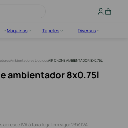
Máquinas
Tapetes
Diversos
adores
Ambientadores Líquidos
AIR CKONE AMBIENTADOR 8X0.75L
ne ambientador 8x0.75l
s acresce IVA à taxa legal em vigor 23% IVA