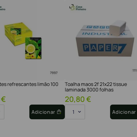
tes refrescantes limão 100
Toalha maos 2f 21x22 tissue
laminada 3000 folhas
€
20
,
80
€
Adicionar
1
Adicionar