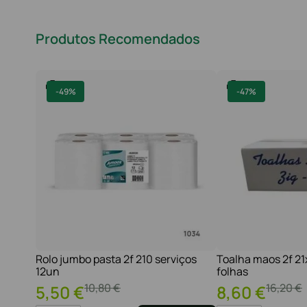
Produtos Recomendados
-
49%
-
47%
Rolo jumbo pasta 2f 210 serviços
Toalha maos 2f 2
12un
folhas
10
,
80
€
16
,
20
€
5
,
50
€
8
,
60
€