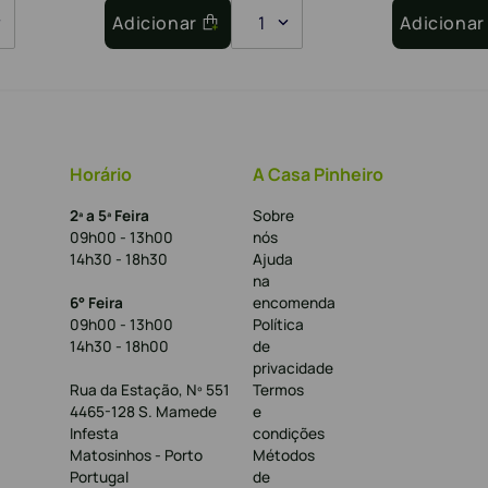
Adicionar
1
Adicionar
Horário
A Casa Pinheiro
2ª a 5ª Feira
Sobre
09h00 - 13h00
nós
14h30 - 18h30
Ajuda
na
6° Feira
encomenda
09h00 - 13h00
Política
14h30 - 18h00
de
privacidade
Rua da Estação, Nº 551
Termos
4465-128 S. Mamede
e
Infesta
condições
Matosinhos - Porto
Métodos
Portugal
de