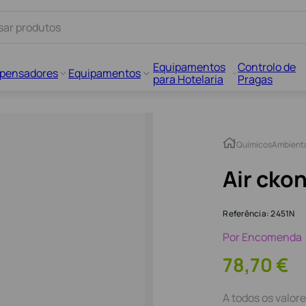
Equipamentos
Controlo de
spensadores
Equipamentos
para Hotelaria
Pragas
Químicos
Ambient
Air cko
Referência
:
2451N
Por Encomenda
78
,
70
€
A todos os valore