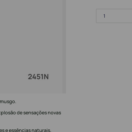
1
 musgo.
explosão de sensações novas
s e essências naturais.