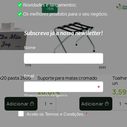
-
15%
1x20 pasta 2600
Suporte para malas cromado
Toalhe
un
30
,
60
€
26
,
01
€
3
,
59
Adicionar
1
Adicionar
1