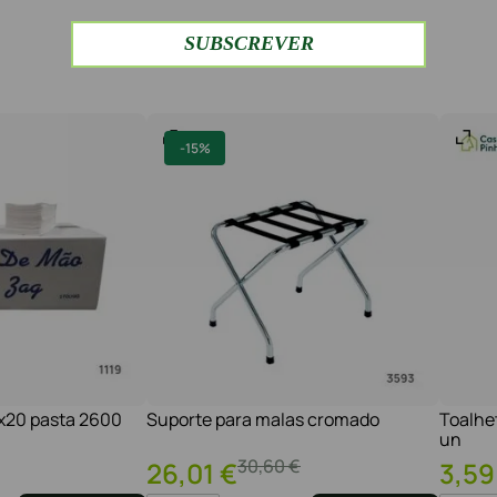
-
15%
1x20 pasta 2600
Suporte para malas cromado
Toalhe
un
30
,
60
€
26
,
01
€
3
,
59