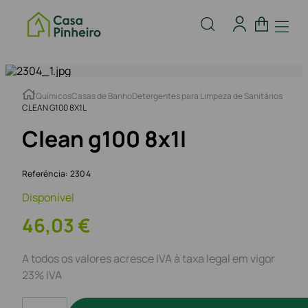
Químicos
Casas de Banho
Detergentes para Limpeza de Sanitários
CLEAN G100 8X1L
Clean g100 8x1l
Referência
:
2304
Disponível
46
,
03
€
A todos os valores acresce IVA à taxa legal em vigor
23% IVA