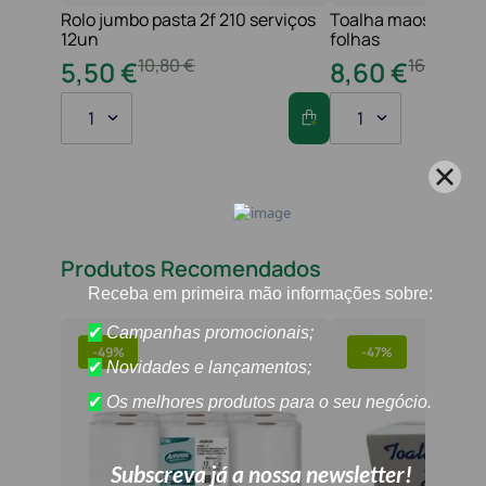
Rolo jumbo pasta 2f 210 serviços
Toalha maos 2f 21x
12un
folhas
10
,
80
€
16
,
20
€
5
,
50
€
8
,
60
€
1
1
Produtos Recomendados
-
49%
-
47%