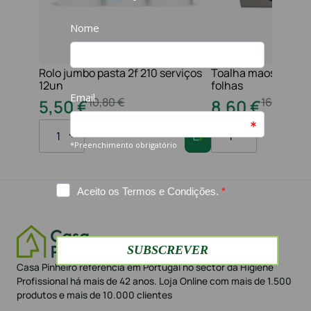
Rolo jumbo pasta 2f 210 serviços
Toalha maos 2f 21x
12un
folhas
10
,
80
€
16
,
20
€
5
,
50
€
8
,
60
€
1
1
Casa Pinheiro referência em Portugal no sector da Higiene
Profissional há mais de 42 anos. Loja Online com mais de 1.500
produtos e mais de 10.000 clientes