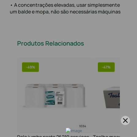
• A concentrações elevadas, usar simplesmente
um balde e mopa, não são necessárias máquinas
Produtos Relacionados
-
49%
-
47%
Rolo jumbo pasta 2f 210 serviços
Toalha maos 2f 21x