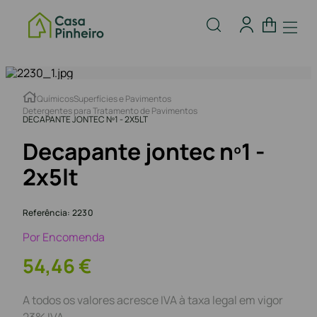
Químicos
Superfícies e Pavimentos
Detergentes para Tratamento de Pavimentos
DECAPANTE JONTEC Nº1 - 2X5LT
Decapante jontec nº1 -
2x5lt
Referência
:
2230
Por Encomenda
54
,
46
€
A todos os valores acresce IVA à taxa legal em vigor
23% IVA