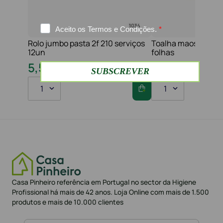
Rolo jumbo pasta 2f 210 serviços
Toalha maos 2f 21x
12un
folhas
10
,
80
€
16
,
20
€
5
,
50
€
8
,
60
€
1
1
Casa Pinheiro referência em Portugal no sector da Higiene
Profissional há mais de 42 anos. Loja Online com mais de 1.500
produtos e mais de 10.000 clientes