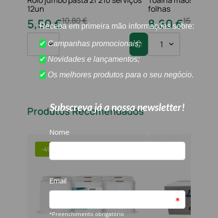
12un
folhas
10
,
80
€
16
,
20
€
5
,
50
€
8
,
60
€
1
1
Produtos Recomendados
-
49%
-
47%