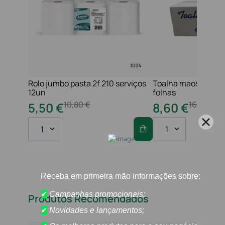
Rolo jumbo pasta 2f 210 serviços
Toalha maos 2f 21x
12un
folhas
10
,
80
€
16
,
20
€
5
,
50
€
8
,
60
€
1
1
Produtos Recomendados