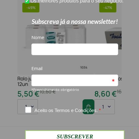
-
49%
-
47%
Rolo jumbo pasta 2f 210 serviços
Toalha maos 2f 21x
12un
folhas
10
,
80
€
16
,
20
€
5
,
50
€
8
,
60
€
1
1