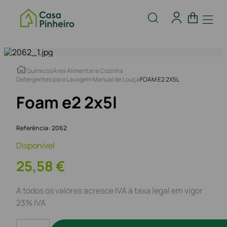
Químicos
Área Alimentar e Cozinha
Detergentes para Lavagem Manual de Louça
FOAM E2 2X5L
Foam e2 2x5l
Referência
:
2062
Disponível
25
,
58
€
A todos os valores acresce IVA à taxa legal em vigor
23% IVA