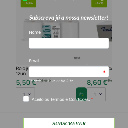
-
49%
-
47%
Rolo jumbo pasta 2f 210 serviços
Toalha maos 2f 21x
12un
folhas
10
,
80
€
16
,
20
€
5
,
50
€
8
,
60
€
1
1