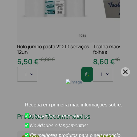
Rolo jumbo pasta 2f 210 serviços
Toalha maos 2f 21x
12un
folhas
10
,
80
€
16
,
20
€
5
,
50
€
8
,
60
€
1
1
Produtos Recomendados