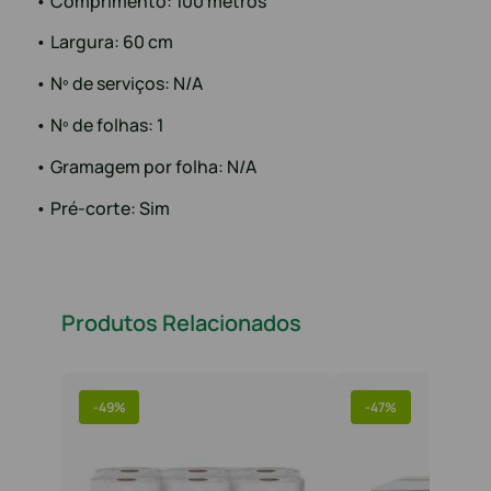
• Comprimento: 100 metros
• Largura: 60 cm
• Nº de serviços: N/A
• Nº de folhas: 1
• Gramagem por folha: N/A
• Pré-corte: Sim
Produtos Relacionados
-
49%
-
47%