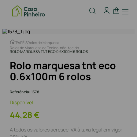
PAPÉIS
Rolos de Marquesa
Rolos de Marquesa de Tecido-não-tecido
ROLO MARQUESA TNT ECO 0.6X100M 6 ROLOS
Rolo marquesa tnt eco
0.6x100m 6 rolos
Referência
:
1578
Disponível
44
,
28
€
A todos os valores acresce IVA à taxa legal em vigor
23% IVA