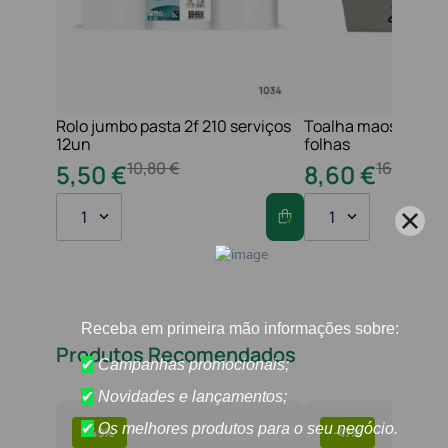
Rolo jumbo pasta 2f 210 serviços
Toalha maos 2f 21x
12un
folhas
10
,
80
€
16
,
20
€
5
,
50
€
8
,
60
€
1
1
Produtos Recomendados
-
49%
-
47%