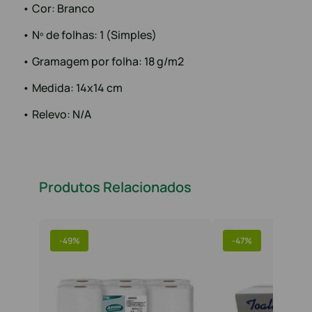
• Cor: Branco
• Nº de folhas: 1 (Simples)
• Gramagem por folha: 18 g/m2
• Medida: 14x14 cm
• Relevo: N/A
Produtos Relacionados
-
49%
-
47%