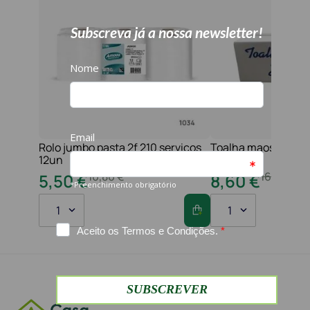
Rolo jumbo pasta 2f 210 serviços
Toalha maos 2f 21x
12un
folhas
10
,
80
€
16
,
20
€
5
,
50
€
8
,
60
€
1
1