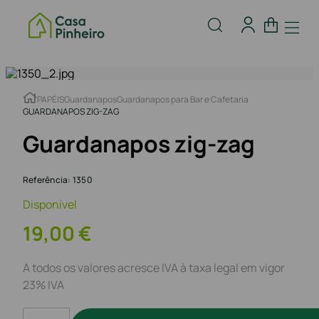
PAPÉIS
Guardanapos
Guardanapos para Bar e Cafetaria
GUARDANAPOS ZIG-ZAG
Guardanapos zig-zag
Referência
:
1350
Disponível
19
,
00
€
A todos os valores acresce IVA à taxa legal em vigor
23% IVA