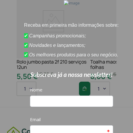
Rolo jumbo pasta 2f 210 serviços
Toalha maos 2f 21x
12un
folhas
10
,
80
€
16
,
20
€
5
,
50
€
8
,
60
€
1
1