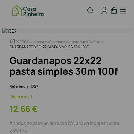
PAPÉIS
Guardanapos
Guardanapos para Bar e Cafetaria
GUARDANAPOS 22X22 PASTA SIMPLES 30M 100F
Guardanapos 22x22
pasta simples 30m 100f
Referência
:
1327
Disponível
12
,
66
€
A todos os valores acresce IVA à taxa legal em vigor
23% IVA