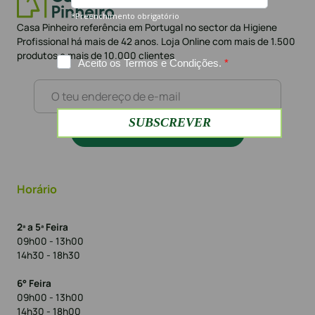
Casa Pinheiro referência em Portugal no sector da Higiene
Profissional há mais de 42 anos. Loja Online com mais de 1.500
produtos e mais de 10.000 clientes
Subscrever a newsletter
Horário
2ª a 5ª Feira
09h00 - 13h00
14h30 - 18h30
6° Feira
09h00 - 13h00
14h30 - 18h00