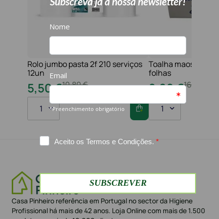
Rolo jumbo pasta 2f 210 serviços
Toalha maos 2f 21x
12un
folhas
10
,
80
€
16
,
20
€
5
,
50
€
8
,
60
€
1
1
Casa Pinheiro referência em Portugal no sector da Higiene
Profissional há mais de 42 anos. Loja Online com mais de 1.500