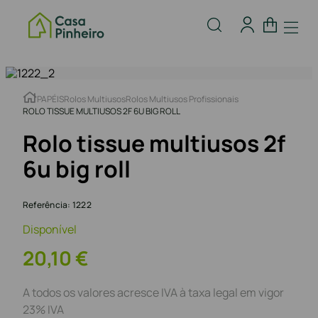
PAPÉIS
Rolos Multiusos
Rolos Multiusos Profissionais
ROLO TISSUE MULTIUSOS 2F 6U BIG ROLL
Rolo tissue multiusos 2f
6u big roll
Referência
:
1222
Disponível
20
,
10
€
A todos os valores acresce IVA à taxa legal em vigor
23% IVA