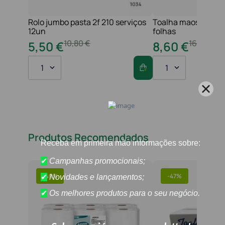
Rolo jumbo pasta 2f 210 serviços
Toalha maos 2f 21x
12un
folhas
10
,
80
€
16
,
20
€
5
,
50
€
8
,
60
€
1
1
Produtos Recomendados
-
49%
-
47%